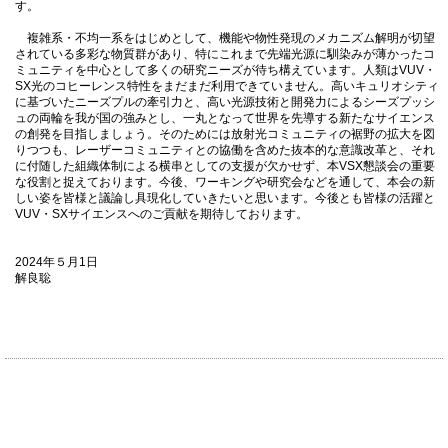
す。
複雑系・不均一系をはじめとして、機能や物性発現のメカニズム解明が切望
されている多彩な物質群があり、特にこれまで先端光源に馴染みが薄かったコ
ミュニティを中心として多くの研究ニーズが待ち構えています。人類は
VUV
・
SX
光のコヒーレンス特性をまだまだ利用できていません。高いキュリオシティ
に基づいたニーズプルの牽引力と、高い光源技術と開発力によるシーズプッシ
ュの両輪を我が国の強みとし、一丸となって世界を先導する新たなサイエンス
の創発を目指しましょう。そのためには放射光コミュニティの裾野の拡大を図
りつつも、レーザーコミュニティとの協働を含めた抜本的な意識改革と、それ
に付随した組織体制による横串としての支援が欠かせず、本
VSX
懇談会の重要
な役割と捉えております。今後、ワーキングや研究会などを通して、本会の新
しい姿を皆様と議論し具現化していきたいと思います。今後とも皆様の活躍と
VUV
・
SX
サイエンスへのご貢献を期待しております。
2024年５月1日
解良聡