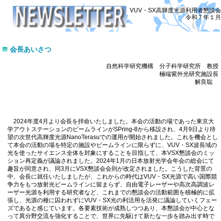
VUV・SX高輝度光源利用者懇談会
令和７年１月
会長あいさつ
自然科学研究機構 分子科学研究所 教授
極端紫外光研究施設長
解良聡
2024
年度
4
月より会長を拝命いたしました。本会の活動の場であった東京大
学アウトステーションのビームラインが
SPring-8
から移設され、
4
月
9
日より待
望の次世代高輝度光源
NanoTerasu
での運用が開始されました。これを機会とし
て本会の活動の場を特定の施設やビームラインに限らずに、
VUV
・
SX
波長域の
光を使ったサイエンス全体を対象にすることを目指して、本
VSX
懇談会のミッ
ション再定義が議論されました。
2024
年
1
月の日本放射光学会年会の総会にて
趣旨が同意され、同
3
月に
VSX
懇談会会則が改定されました。こうした背景の
中、会長に就任いたしましたが、これからの時代は
VUV
・
SX
光源で高い国際競
争力をもつ放射光ビームラインに留まらず、自由電子レーザーや高次高調波レ
ーザー光源を利用する研究者など、これまでの懇談会の活動範囲を積極的に拡
張し、光源の種に囚われずに
VUV
・
SX
光の利活用を活発に議論していくフェー
ズであると感じています。各要素技術が成熟しつつあり、本懇談会が中心とな
って異分野交流を強化することで、世界に先駆けて新たな一歩を踏み出す時で