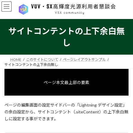
コ
ナ
ン
ビ
テ
ゲ
ン
ー
ツ
シ
サイトコンテントの上下余白無
へ
ョ
ス
ン
し
キ
に
ッ
移
プ
動
HOME
このサイトについて
ページレイアウトサンプル
サイトコンテントの上下余白無し
ページ本文最上部の要素
ページの編集画面の設定サイドバーの「Lightning デザイン設定」
の余白設定から、サイトコンテント（.siteContent）の上下余白無
しに設定する事ができます。