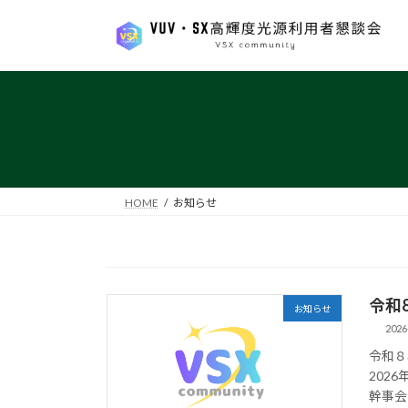
コ
ナ
ン
ビ
テ
ゲ
ン
ー
ツ
シ
へ
ョ
ス
ン
キ
に
ッ
移
HOME
お知らせ
プ
動
令和
お知らせ
2026
令和８
202
幹事会