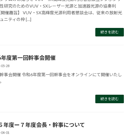
性研究のためのVUV・SXレーザー光源と加速器光源の協奏利
【開催趣旨】 VUV・SX高輝度光源利用者懇談会は、従来の放射光
ュニティの枠 […]
続きを読む
6年度第一回幹事会開催
-05-28
幹事会開催 令和6年度第一回幹事会をオンラインにて開催いたし
。
続きを読む
６年度ー７年度会長・幹事について
-04-01