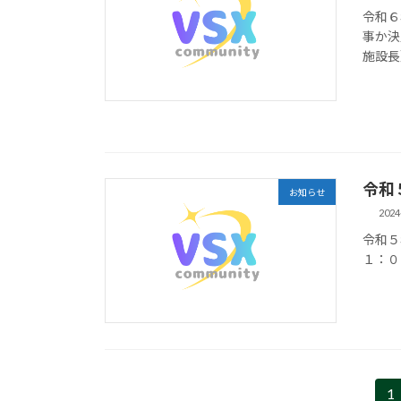
令和６
事か決
施設長
虻川
令和
お知らせ
2024
令和５
１：０
投
1
固