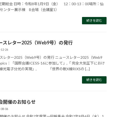
定期総会 日時：令和8年1月9日（金） 12：00-13：00場所：仙
センター展示棟 B会場（会議室1）
続きを読む
ースレター2025（Web9号）の発行
-12-26
スレター2025（Web9号）の発行 ニュースレター2025（Web9
opics：「国際会議ICESS-16に参加して」,「 完全⼤気圧下におけ
 線光電⼦分光の実現」, 「世界の軟X線RIXSの […]
続きを読む
会開催のお知らせ
-08-06
開催のお知らせ 令和7年度第一回幹事会 令和7年8月6日（水）１