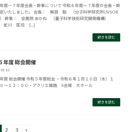
年度ー７年度会長・幹事について 令和６年度～７年度の会長・幹
定いたしました。 会長： 解良 聡 （分子科学研究所UVSOR
） 幹事： 安居院 あかね （量子科学技術研究開発機構）
 匡司 […]
続きを読む
５年度 総会開催
-01-10
年度 総会開催 令和５年度総会 ・令和６年１月１０日（水）１
０～１２：００・アクリエ姫路 S会場 大ホール
続きを読む
2
3
»
固
固