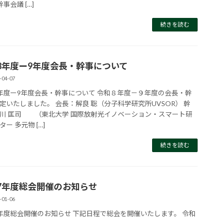
事会議 […]
続きを読む
8年度ー9年度会長・幹事について
-04-07
年度ー9年度会長・幹事について 令和８年度－９年度の会長・幹
定いたしました。 会長：解良 聡（分子科学研究所UVSOR） 幹
川 匡司 （東北大学 国際放射光イノベーション・スマート研
ー 多元物 […]
続きを読む
7年度総会開催のお知らせ
-01-06
年度総会開催のお知らせ 下記日程で総会を開催いたします。 令和