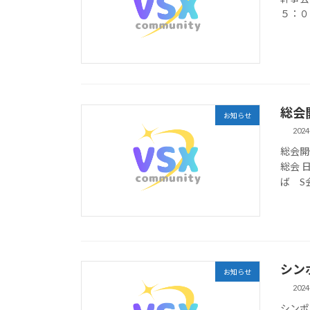
５：０
総会
お知らせ
2024
総会開
総会 
ば S
シン
お知らせ
2024
シンポ