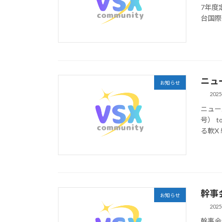
7年度
台国際
ニュ
お知らせ
2025
ニュー
号） t
る軟X
幹事
お知らせ
2025
幹事会