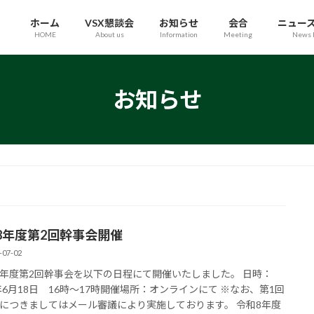
ホーム
VSX懇談会
お知らせ
会合
ニュー
HOME
About us
Information
Meeting
News l
お知らせ
8年度第2回幹事会開催
-07-02
年度第2回幹事会を以下の日程にて開催いたしました。 日時：
6年6月18日 16時～17時開催場所：オンラインにて ※なお、第1回
につきましてはメール審議により実施しております。 令和8年度