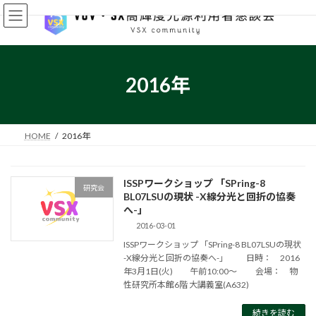
コ
ナ
ン
ビ
テ
ゲ
ン
ー
ツ
シ
へ
ョ
2016年
ス
ン
キ
に
ッ
移
プ
動
HOME
2016年
ISSPワークショップ 「SPring-8
研究会
BL07LSUの現状 -X線分光と回折の協奏
へ-」
2016-03-01
ISSPワークショップ 「SPring-8 BL07LSUの現状
-X線分光と回折の協奏へ-」 日時： 2016
年3月1日(火) 午前10:00～ 会場： 物
性研究所本館6階 大講義室(A632)
続きを読む