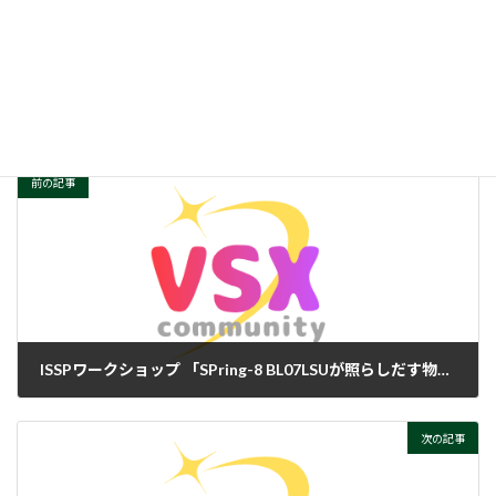
成への戦略」
日
時
日程 : 2018年3月13日(火) 10:00 ～
:
会場 : 物性研究所本館6階 大講義室(A632)
詳細
研究会
カテゴリー
前の記事
ISSPワークショップ 「SPring-8 BL07LSUが照らしだす物質機能の起源」
2017-03-08
次の記事